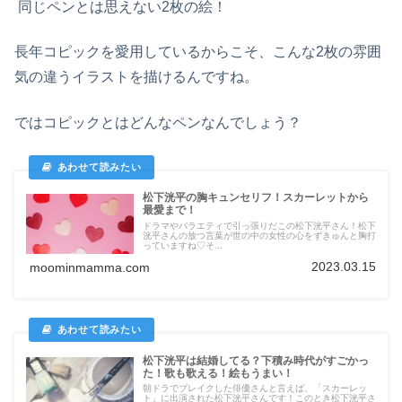
同じペンとは思えない2枚の絵！
長年コピックを愛用しているからこそ、こんな2枚の雰囲
気の違うイラストを描けるんですね。
ではコピックとはどんなペンなんでしょう？
松下洸平の胸キュンセリフ！スカーレットから
最愛まで！
ドラマやバラエティで引っ張りだこの松下洸平さん！松下
洸平さんの放つ言葉が世の中の女性の心をずきゅんと胸打
っていますね♡そ...
2023.03.15
moominmamma.com
松下洸平は結婚してる？下積み時代がすごかっ
た！歌も歌える！絵もうまい！
朝ドラでブレイクした俳優さんと言えば、「スカーレッ
ト」に出演された松下洸平さんです！このとき松下洸平さ