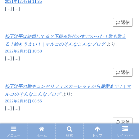
2021年12月8日 11:35
[…] […]
返信
松下洸平は結婚してる？下積み時代がすごかった！歌も歌え
る！絵もうまい！ | マルコのそんなこんなブログ
より:
2022年2月15日 10:58
[…] […]
返信
松下洸平の胸キュンセリフ！スカーレットから最愛まで！ | マ
ルコのそんなこんなブログ
より:
2022年2月16日 08:55
[…] […]
返信
メニュー
ホーム
検索
トップ
サイドバー