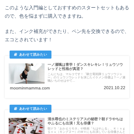
このような入門編としておすすめのスタートセットもある
ので、色を悩まずに購入できますね。
また、インク補充ができたり、ペン先を交換できるので、
エコとされています！
一ノ瀬颯は青学！ダンスキレキレ！リュウソウ
レッドと性格が真逆？
こんにちは、マルコです！「騎士竜戦隊リュウソウジャ
ー」のリュウソウレッドを演じたイケメン俳優は？一ノ瀬
颯(いちのせはやて...
2021.10.22
moominmamma.com
清水尋也のミステリアスの秘密？朝ドラやちは
やふるにも出演！兄も俳優？
朝ドラ「おかえりモネ」や映画「ちはやふる」、Ｋｉｎｇ
Ｇｎｕ（キングヌー）のＭＶにも出演している俳優さんと