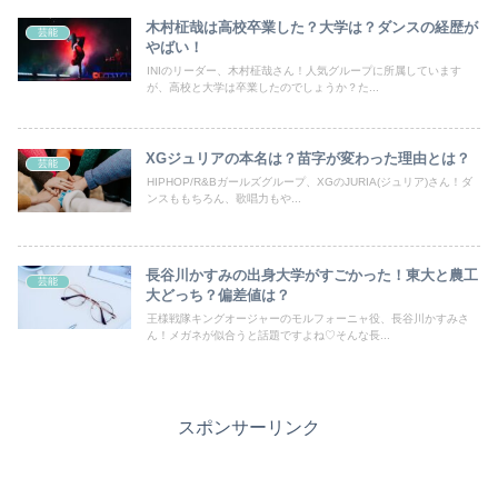
木村柾哉は高校卒業した？大学は？ダンスの経歴が
芸能
やばい！
INIのリーダー、木村柾哉さん！人気グループに所属しています
が、高校と大学は卒業したのでしょうか？た...
XGジュリアの本名は？苗字が変わった理由とは？
芸能
HIPHOP/R&Bガールズグループ、XGのJURIA(ジュリア)さん！ダ
ンスももちろん、歌唱力もや...
長谷川かすみの出身大学がすごかった！東大と農工
芸能
大どっち？偏差値は？
王様戦隊キングオージャーのモルフォーニャ役、長谷川かすみさ
ん！メガネが似合うと話題ですよね♡そんな長...
スポンサーリンク