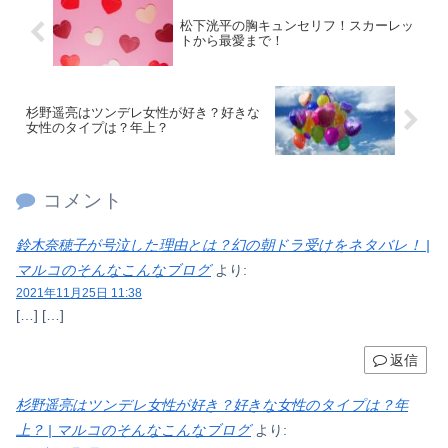
松下洸平の胸キュンセリフ！スカーレッ
トから最愛まで！
杉野遥亮はツンデレ女性が好き？好きな
女性のタイプは？年上？
コメント
鈴木奈穂子が号泣した理由とは？幻の朝ドラ受けをネタバレ！ |
マルコのそんなこんなブログ
より:
2021年11月25日 11:38
[…] […]
返信
杉野遥亮はツンデレ女性が好き？好きな女性のタイプは？年
上？ | マルコのそんなこんなブログ
より: