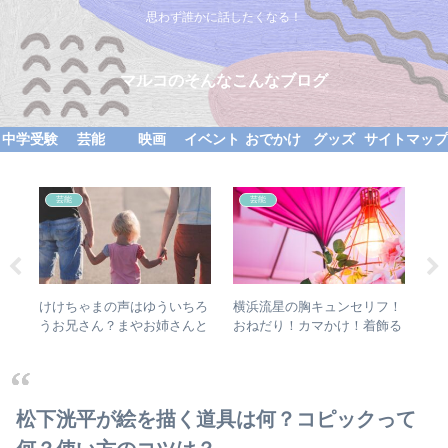
思わず誰かに話したくなる！
マルコのそんなこんなブログ
中学受験
芸能
映画
イベント
おでかけ
グッズ
サイトマッ
芸能
芸能
タバ
けけちゃまの声はゆういちろ
横浜流星の胸キュンセリフ！
ム
ンタ
うお兄さん？まやお姉さんと
おねだり！カマかけ！着飾る
を
の神回を紹介！
恋には理由があって
と
松下洸平が絵を描く道具は何？コピックって