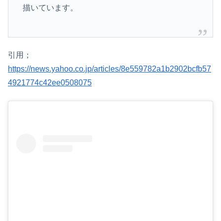
描いています。
引用；
https://news.yahoo.co.jp/articles/8e559782a1b2902bcfb57
4921774c42ee0508075