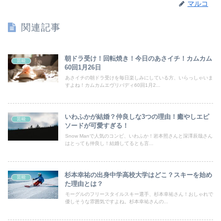
マルコ
関連記事
朝ドラ受け！回転焼き！今日のあさイチ！カムカム
芸能
60回1月26日
あさイチの朝ドラ受けを毎日楽しみにしている方、いらっしゃいま
すよね！カムカムエヴリバディ60回1月2...
いわふかが結婚？仲良しな3つの理由！癒やしエピ
芸能
ソードが可愛すぎる！
Snow Manで人気のコンビ、いわふか！岩本照さんと深澤辰哉さん
はとっても仲良し！結婚してるとも言...
杉本幸祐の出身中学高校大学はどこ？スキーを始め
芸能
た理由とは？
モーグルのフリースタイルスキー選手、杉本幸祐さん！おしゃれで
優しそうな雰囲気ですよね。杉本幸祐さんの...