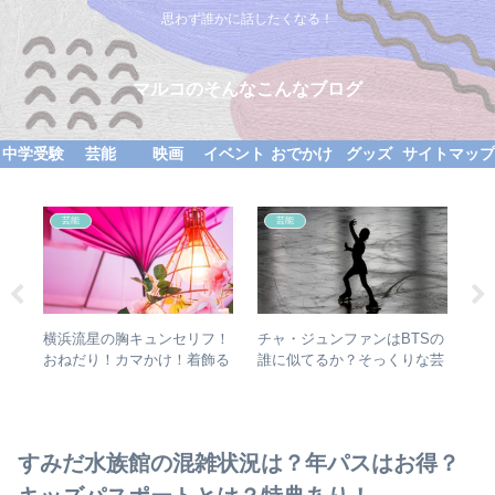
思わず誰かに話したくなる！
マルコのそんなこんなブログ
中学受験
芸能
映画
イベント
おでかけ
グッズ
サイトマッ
芸能
芸能
では
横浜流星の胸キュンセリフ！
チャ・ジュンファンはBTSの
上
点が
おねだり！カマかけ！着飾る
誰に似てるか？そっくりな芸
ち
恋には理由があって
能人3選！
を
すみだ水族館の混雑状況は？年パスはお得？