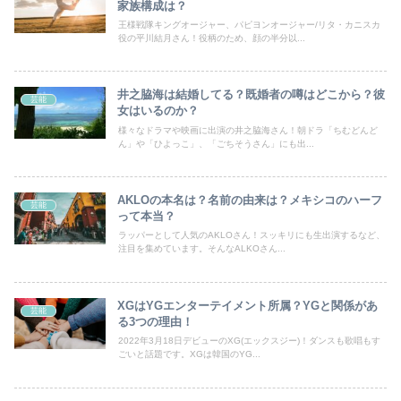
家族構成は？
王様戦隊キングオージャー、パピヨンオージャー/リタ・カニスカ
役の平川結月さん！役柄のため、顔の半分以...
井之脇海は結婚してる？既婚者の噂はどこから？彼
芸能
女はいるのか？
様々なドラマや映画に出演の井之脇海さん！朝ドラ「ちむどんど
ん」や「ひよっこ」、「ごちそうさん」にも出...
AKLOの本名は？名前の由来は？メキシコのハーフ
芸能
って本当？
ラッパーとして人気のAKLOさん！スッキリにも生出演するなど、
注目を集めています。そんなALKOさん...
XGはYGエンターテイメント所属？YGと関係があ
芸能
る3つの理由！
2022年3月18日デビューのXG(エックスジー)！ダンスも歌唱もす
ごいと話題です。XGは韓国のYG...