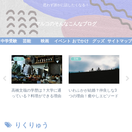
思わず誰かに話したくなる！
マルコのそんなこんなブログ
中学受験
芸能
映画
イベント
おでかけ
グッズ
サイトマッ
芸能
芸能
て
高橋文哉の学歴は？大学に通
いわふかが結婚？仲良しな3
ム
か
っている？料理ができる理由
つの理由！癒やしエピソード
を
とは？
が可愛すぎる！
と
りくりゅう