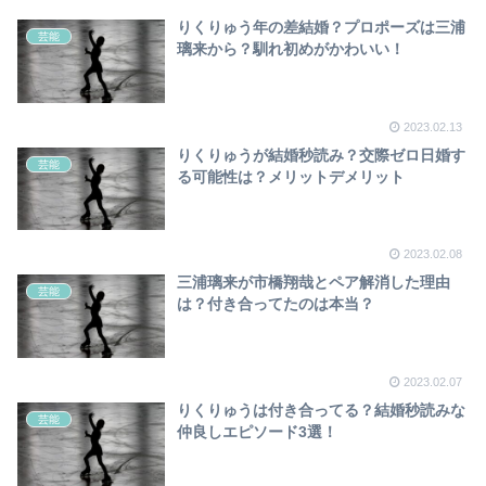
りくりゅう年の差結婚？プロポーズは三浦
芸能
璃来から？馴れ初めがかわいい！
2023.02.13
りくりゅうが結婚秒読み？交際ゼロ日婚す
芸能
る可能性は？メリットデメリット
2023.02.08
三浦璃来が市橋翔哉とペア解消した理由
芸能
は？付き合ってたのは本当？
2023.02.07
りくりゅうは付き合ってる？結婚秒読みな
芸能
仲良しエピソード3選！