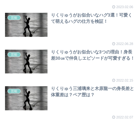
2023.02.06
りくりゅうがお似合いなハグ3選！可愛く
芸能
て萌えるハグの仕方を検証！
2022.06.28
りくりゅうがお似合いな3つの理由！身長
芸能
差30㎝で仲良しエピソードが可愛すぎる！
2022.02.15
りくりゅう三浦璃来と木原龍一の身長差と
芸能
体重差は？ペア歴は？
2022.02.07