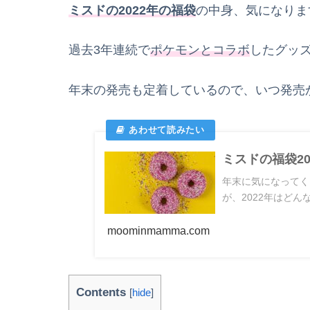
ミスドの2022年の福袋
の中身、気になりま
過去3年連続で
ポケモンとコラボ
したグッ
年末の発売も定着しているので、いつ発売
ミスドの福袋2
年末に気になってく
が、2022年はどん
moominmamma.com
Contents
[
hide
]