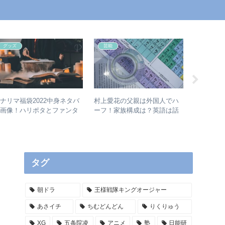
グッズ
芸能
芸能
ナリマ福袋2022中身ネタバ
村上愛花の父親は外国人でハ
けけちゃ
レ画像！ハリポタとファンタ
ーフ！家族構成は？英語は話
うお兄さ
ビ選べる？
せる？
の神回を
タグ
朝ドラ
王様戦隊キングオージャー
あさイチ
ちむどんどん
りくりゅう
XG
五条院凌
アニメ
塾
日能研