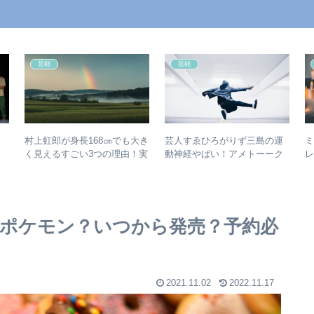
芸能
芸能
村上虹郎が身長168㎝でも大き
芸人すゑひろがりず三島の運
ミ
く見えるすごい3つの理由！実
動神経やばい！アメトーーク
践できる！
踊りたくない芸人出演！
はポケモン？いつから発売？予約必
2021.11.02
2022.11.17