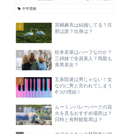
中学受験
宮嶋麻衣は結婚してる？旦
那は誰？出身は？
松本若菜はハーフなのか？
三姉妹で全員美人？両親も
美男美女？
五条院凌は男じゃない！女
なのに男と言われてしまう
4つの理由！
ムーミンバレーパークの花
火を見るおすすめ場所は？
日時と有料観覧席は？