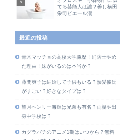
オフロスキー小林顕作に似
てる芸能人は誰？善し横田
栄司ピエール瀧
最近の投稿
青木マッチョの高校大学職歴！消防士やめ
た理由！妹がいるのは本当か？
藤間爽子は結婚して子供もいる？熱愛彼氏
がすごい？好きなタイプは？
望月ヘンリー海輝は兄弟も有名？両親や出
身中学校は？
カグラバチのアニメ1期はいつから？無料