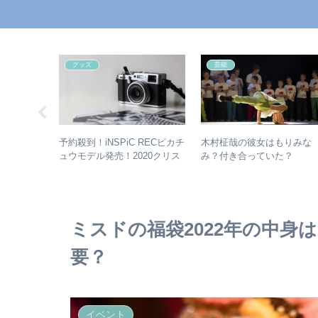
グッズ
芸能
てる？旦那
予約殺到！iNSPiC RECピカチ
木村柾哉の彼女はもりみな
ュウモデル発売！2020クリス
み？付き合っていた？
マスにも最適！
ミスドの福袋2022年の中身
要？
イベント