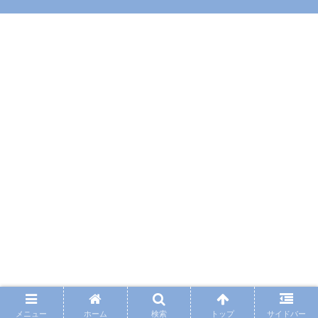
メニュー
ホーム
検索
トップ
サイドバー