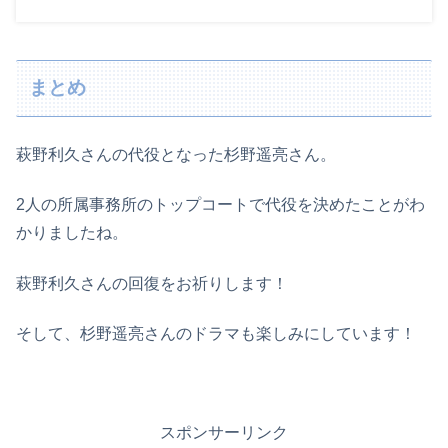
まとめ
萩野利久さんの代役となった杉野遥亮さん。
2人の所属事務所のトップコートで代役を決めたことがわ
かりましたね。
萩野利久さんの回復をお祈りします！
そして、杉野遥亮さんのドラマも楽しみにしています！
スポンサーリンク