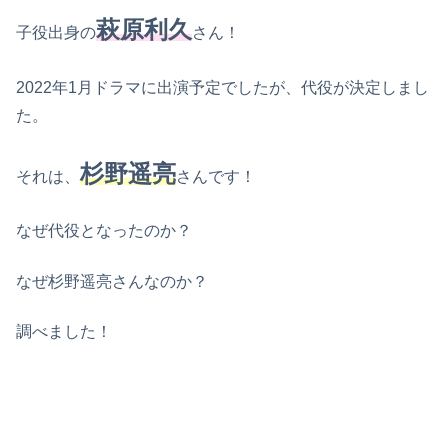
萩原利久
子役出身の
さん！
2022年1月ドラマに出演予定でしたが、代役が決定しまし
た。
杉野遥亮
それは、
さんです！
なぜ代役となったのか？
なぜ杉野遥亮さんなのか？
調べました！