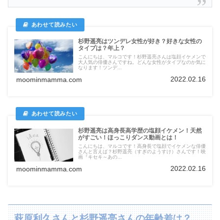
杉野遥亮はツンデレ女性が好き？好きな女性の
タイプは？年上？
こんにちは、マルコです！杉野遥亮さんは塩顔イケメンで
大人気の俳優さんですね。どんな女性がタイプなのか気に
なります！ツンデ...
2022.02.16
moominmamma.com
杉野遥亮は高身長高学歴の塩顔イケメン！天然
がすごい！ほっこりダンス動画とは！
こんにちは、マルコです！高身長で塩顔でイケメンな俳優
さんと言えば？杉野遥亮（すぎのようすけ）さんです！映
画『キセキ～あの...
2022.02.16
moominmamma.com
萩原利久さんと杉野遥亮さんの年齢差は？