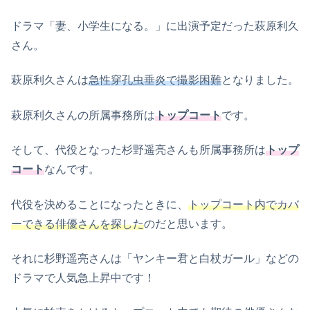
ドラマ「妻、小学生になる。」に出演予定だった萩原利久
さん。
萩原利久さんは
急性穿孔虫垂炎で撮影困難
となりました。
萩原利久さんの所属事務所は
トップコート
です。
そして、代役となった杉野遥亮さんも所属事務所は
トップ
コート
なんです。
代役を決めることになったときに、
トップコート内でカバ
ーできる俳優さんを探した
のだと思います。
それに杉野遥亮さんは「ヤンキー君と白杖ガール」などの
ドラマで人気急上昇中です！