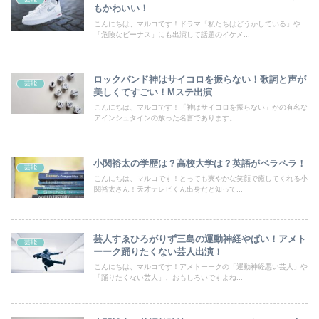
もかわいい！
こんにちは、マルコです！ドラマ「私たちはどうかしている」や
「危険なビーナス」にも出演して話題のイケメ...
ロックバンド神はサイコロを振らない！歌詞と声が
芸能
美しくてすごい！Mステ出演
こんにちは、マルコです！「神はサイコロを振らない」かの有名な
アインシュタインの放った名言であります。...
小関裕太の学歴は？高校大学は？英語がペラペラ！
芸能
こんにちは、マルコです！とっても爽やかな笑顔で癒してくれる小
関裕太さん！天才テレビくん出身だと知って...
芸人すゑひろがりず三島の運動神経やばい！アメト
芸能
ーーク踊りたくない芸人出演！
こんにちは、マルコです！アメトーークの「運動神経悪い芸人」や
「踊りたくない芸人」、おもしろいですよね...