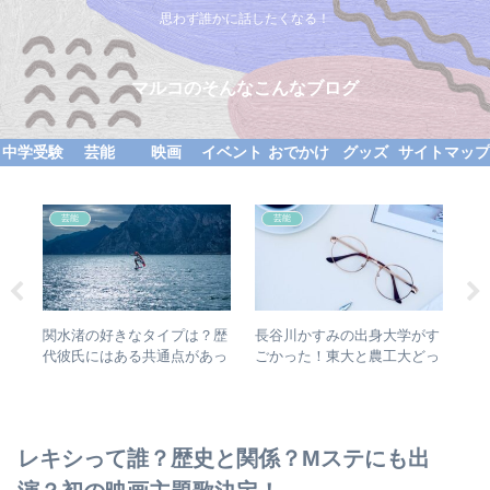
思わず誰かに話したくなる！
マルコのそんなこんなブログ
中学受験
芸能
映画
イベント
おでかけ
グッズ
サイトマッ
芸能
芸能
ント
関水渚の好きなタイプは？歴
長谷川かすみの出身大学がす
ち
スポ
代彼氏にはある共通点があっ
ごかった！東大と農工大どっ
理
た？
ち？偏差値は？
言
レキシって誰？歴史と関係？Mステにも出