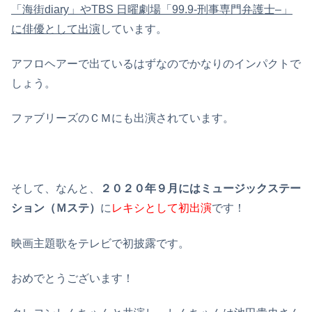
「海街
diary
」や
TBS
日曜劇場「
99.9-
刑事専門弁護士
–
」
に俳優として出演
しています。
アフロヘアーで出ているはずなのでかなりのインパクトで
しょう。
ファブリーズのＣＭにも出演されています。
そして、なんと、
２０２０年９月にはミュージックステー
ション（Ｍステ）
に
レキシとして初出演
です！
映画主題歌をテレビで初披露です。
おめでとうございます！