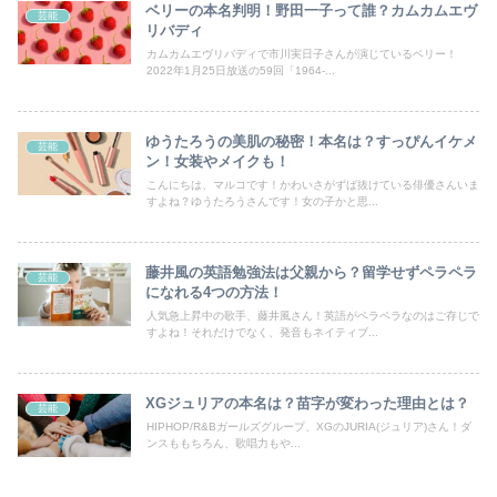
ベリーの本名判明！野田一子って誰？カムカムエヴ
芸能
リバディ
カムカムエヴリバディで市川実日子さんが演じているベリー！
2022年1月25日放送の59回「1964‐...
ゆうたろうの美肌の秘密！本名は？すっぴんイケメ
芸能
ン！女装やメイクも！
こんにちは、マルコです！かわいさがずば抜けている俳優さんいま
すよね？ゆうたろうさんです！女の子かと思...
藤井風の英語勉強法は父親から？留学せずペラペラ
芸能
になれる4つの方法！
人気急上昇中の歌手、藤井風さん！英語がペラペラなのはご存じで
すよね！それだけでなく、発音もネイティブ...
XGジュリアの本名は？苗字が変わった理由とは？
芸能
HIPHOP/R&Bガールズグループ、XGのJURIA(ジュリア)さん！ダ
ンスももちろん、歌唱力もや...