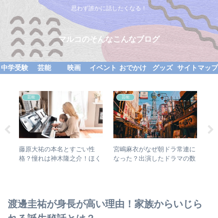
思わず誰かに話したくなる！
マルコのそんなこんなブログ
中学受験
芸能
映画
イベント
おでかけ
グッズ
サイトマッ
芸能
芸能
どっ
藤原大祐の本名とすごい性
宮嶋麻衣がなぜ朝ドラ常連に
桜
ここ
格？憧れは神木隆之介！ほく
なった？出演したドラマの数
る
ろにキュン！
は？
に
渡邊圭祐が身長が高い理由！家族からいじら