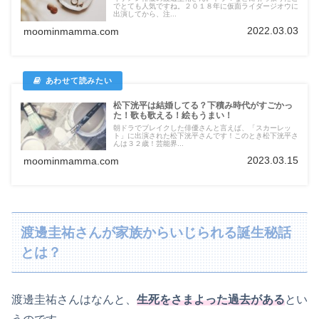
でとても人気ですね。２０１８年に仮面ライダージオウに
出演してから、注...
2022.03.03
moominmamma.com
松下洸平は結婚してる？下積み時代がすごかっ
た！歌も歌える！絵もうまい！
朝ドラでブレイクした俳優さんと言えば、「スカーレッ
ト」に出演された松下洸平さんです！このとき松下洸平さ
んは３２歳！芸能界...
2023.03.15
moominmamma.com
渡邊圭祐さんが家族からいじられる誕生秘話
とは？
渡邊圭祐さんはなんと、
生死をさまよった過去がある
とい