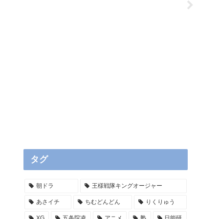
タグ
朝ドラ
王様戦隊キングオージャー
あさイチ
ちむどんどん
りくりゅう
XG
五条院凌
アニメ
塾
日能研