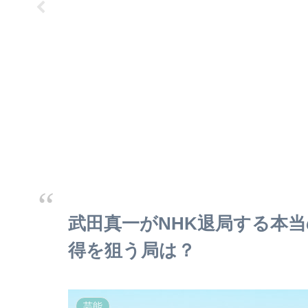
武田真一がNHK退局する本
得を狙う局は？
芸能