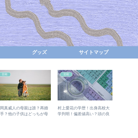
グッズ
サイトマップ
芸能
芸能
芸能
藤岡真威人の母親は誰？再婚
村上愛花の学歴！出身高校大
藤井風の
相手？他の子供はどっちが母
学判明！偏差値高い？頭の良
ら？留学
親？
さが分かるトーク！
る4つの