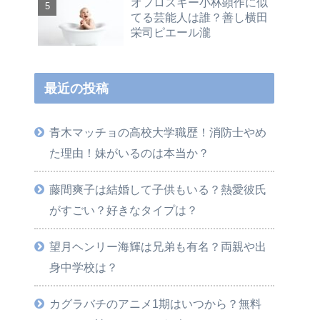
オフロスキー小林顕作に似
てる芸能人は誰？善し横田
栄司ピエール瀧
最近の投稿
青木マッチョの高校大学職歴！消防士やめ
た理由！妹がいるのは本当か？
藤間爽子は結婚して子供もいる？熱愛彼氏
がすごい？好きなタイプは？
望月ヘンリー海輝は兄弟も有名？両親や出
身中学校は？
カグラバチのアニメ1期はいつから？無料