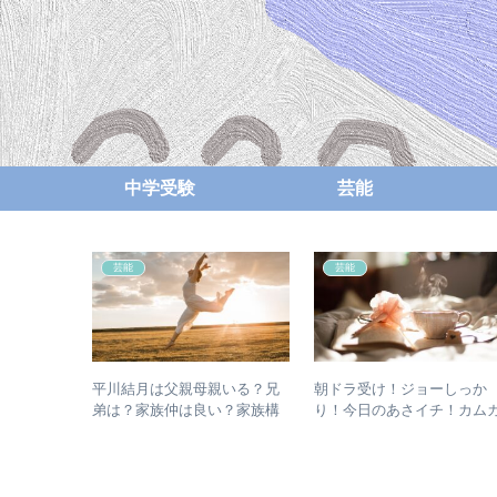
中学受験
芸能
芸能
芸能
出した理由
平川結月は父親母親いる？兄
朝ドラ受け！ジョーしっか
れた過去！
弟は？家族仲は良い？家族構
り！今日のあさイチ！カム
成は？
ム59回1月25日