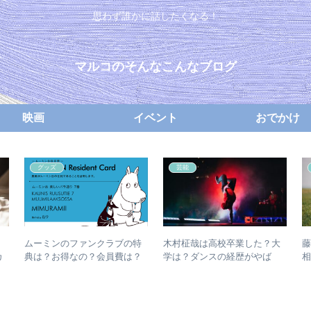
思わず誰かに話したくなる！
マルコのそんなこんなブログ
映画
イベント
おでかけ
グッズ
芸能
ムーミンのファンクラブの特
木村柾哉は高校卒業した？大
カ
典は？お得なの？会員費は？
学は？ダンスの経歴がやば
い！