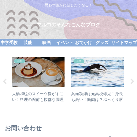
思わず誰かに話したくなる！
マルコのそんなこんなブログ
中学受験
芸能
映画
イベント
おでかけ
グッズ
サイトマッ
芸能
芸能
すご
大橋和也のスイーツ愛がすご
兵頭功海は元高校球児！身長
伊
！
い！料理の腕前も抜群な調理
も高い！筋肉は？ぷっくり唇
声
器具マニア！
にキュン！
は
お問い合わせ